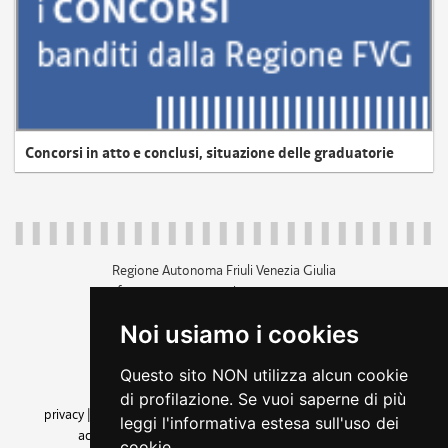
Concorsi in atto e conclusi, situazione delle graduatorie
Regione Autonoma Friuli Venezia Giulia
c.f. 80014930327; p.iva 00526040324
piazza Unità d'Italia 1 Trieste
Noi usiamo i cookies
+39 040 3771111
regione.friuliveneziagiulia@certregione.fvg.it
Questo sito NON utilizza alcun cookie
amministrazione trasparente
di profilazione. Se vuoi saperne di più
privacy
|
cookie
|
note legali
|
accessibilità
|
rss
|
dichiarazione di
leggi l'informativa estesa sull'uso dei
accessibilità
|
feedback
|
cambio preferenze cookie
cookie.