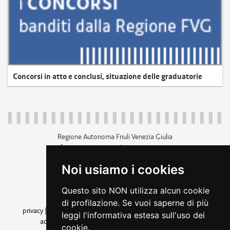
Concorsi in atto e conclusi, situazione delle graduatorie
Regione Autonoma Friuli Venezia Giulia
c.f. 80014930327; p.iva 00526040324
piazza Unità d'Italia 1 Trieste
Noi usiamo i cookies
+39 040 3771111
regione.friuliveneziagiulia@certregione.fvg.it
Questo sito NON utilizza alcun cookie
amministrazione trasparente
di profilazione. Se vuoi saperne di più
privacy
|
cookie
|
note legali
|
accessibilità
|
rss
|
dichiarazione di
leggi l'informativa estesa sull'uso dei
accessibilità
|
feedback
|
cambio preferenze cookie
cookie.