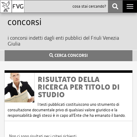
Togg
navi
Concorsi
i concorsi indetti dagli enti pubblici del Friuli Venezia
Giulia
CERCA CONCORSI
RISULTATO DELLA
RICERCA PER TITOLO DI
STUDIO
I testi pubblicati costituiscono uno strumento di
consultazione documentale privo di qualsiasi valore giuridico e la
responsabilità degli stessi è in capo all'Ente che ha emanato il bando.
Non ci sono risultati per i criteri richiesti.