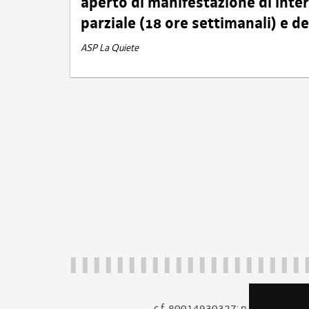
aperto di manifestazione di int
parziale (18 ore settimanali) e 
ASP La Quiete
c.f. 80014930327; p.iva 005260