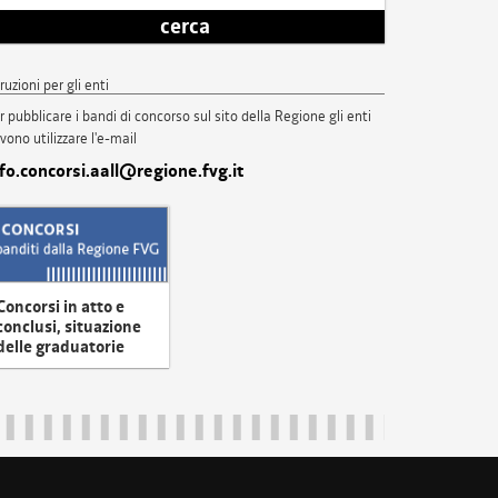
cerca
truzioni per gli enti
r pubblicare i bandi di concorso sul sito della Regione gli enti
vono utilizzare l'e-mail
nfo.concorsi.aall@regione.fvg.it
Concorsi in atto e
conclusi, situazione
delle graduatorie
uliveneziagiulia@certregione.fvg.it