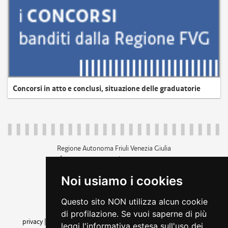
Concorsi in atto e conclusi, situazione delle graduatorie
Regione Autonoma Friuli Venezia Giulia
c.f. 80014930327; p.iva 00526040324
piazza Unità d'Italia 1 Trieste
Noi usiamo i cookies
+39 040 3771111
regione.friuliveneziagiulia@certregione.fvg.it
Questo sito NON utilizza alcun cookie
amministrazione trasparente
di profilazione. Se vuoi saperne di più
privacy
|
cookie
|
note legali
|
accessibilità
|
rss
|
dichiarazione di
leggi l'informativa estesa sull'uso dei