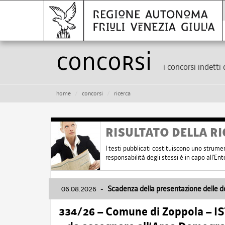
Concorsi
i concorsi indetti 
home
concorsi
ricerca
RISULTATO DELLA RI
I testi pubblicati costituiscono uno strume
responsabilità degli stessi è in capo all'E
06.08.2026
-
Scadenza della presentazione delle 
334/26 – Comune di Zoppola – 