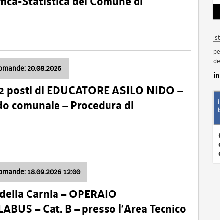
fica-Statistica del Comune di
is
pe
de
domande: 20.08.2026
i
 2 posti di EDUCATORE ASILO NIDO –
nido comunale – Procedura di
domande: 18.09.2026 12:00
della Carnia – OPERAIO
US – Cat. B – presso l’Area Tecnico