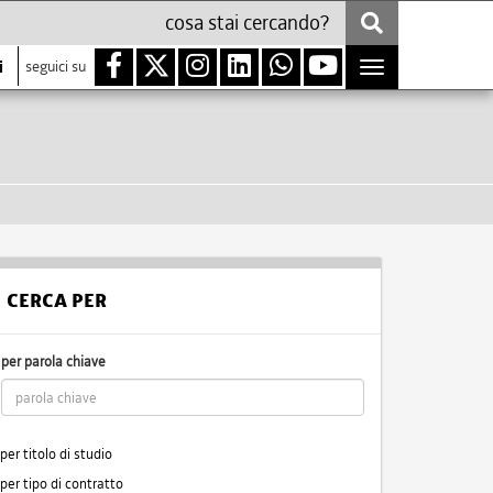
i
seguici su
Toggle
navigation
CERCA PER
per parola chiave
per titolo di studio
per tipo di contratto