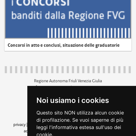
Concorsi in atto e conclusi, situazione delle graduatorie
Regione Autonoma Friuli Venezia Giulia
c.f. 80014930327; p.iva 00526040324
piazza Unità d'Italia 1 Trieste
Noi usiamo i cookies
+39 040 3771111
regione.friuliveneziagiulia@certregione.fvg.it
Questo sito NON utilizza alcun cookie
amministrazione trasparente
di profilazione. Se vuoi saperne di più
privacy
|
cookie
|
note legali
|
accessibilità
|
rss
|
dichiarazione di
leggi l'informativa estesa sull'uso dei
accessibilità
|
feedback
|
cambio preferenze cookie
cookie.