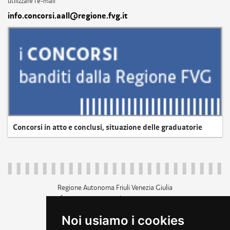
utilizzare l'e-mail
info.concorsi.aall@regione.fvg.it
Concorsi in atto e conclusi, situazione delle graduatorie
Regione Autonoma Friuli Venezia Giulia
c.f. 80014930327; p.iva 00526040324
piazza Unità d'Italia 1 Trieste
Noi usiamo i cookies
+39 040 3771111