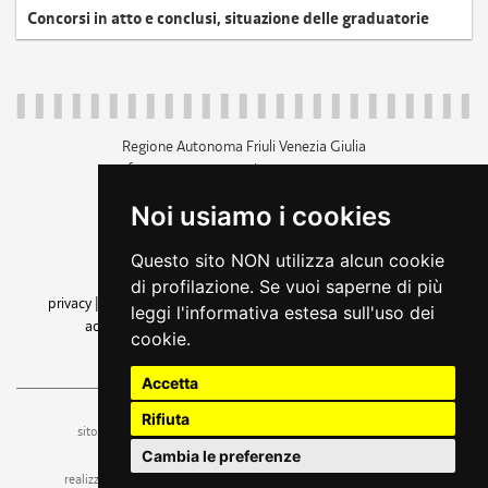
Concorsi in atto e conclusi, situazione delle graduatorie
Regione Autonoma Friuli Venezia Giulia
c.f. 80014930327; p.iva 00526040324
piazza Unità d'Italia 1 Trieste
Noi usiamo i cookies
+39 040 3771111
regione.friuliveneziagiulia@certregione.fvg.it
Questo sito NON utilizza alcun cookie
amministrazione trasparente
di profilazione. Se vuoi saperne di più
privacy
|
cookie
|
note legali
|
accessibilità
|
rss
|
dichiarazione di
leggi l'informativa estesa sull'uso dei
accessibilità
|
feedback
|
cambio preferenze cookie
cookie.
seguici su
Accetta
Rifiuta
ufficio stampa e comunicazione
sito a cura dell'
Cambia le preferenze
realizzazione
web design