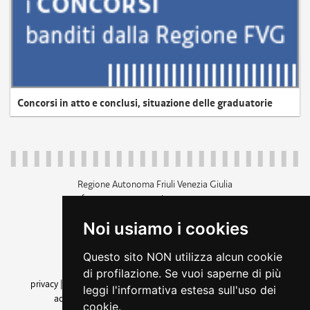
Concorsi in atto e conclusi, situazione delle graduatorie
Regione Autonoma Friuli Venezia Giulia
c.f. 80014930327; p.iva 00526040324
piazza Unità d'Italia 1 Trieste
Noi usiamo i cookies
+39 040 3771111
regione.friuliveneziagiulia@certregione.fvg.it
Questo sito NON utilizza alcun cookie
amministrazione trasparente
di profilazione. Se vuoi saperne di più
privacy
|
cookie
|
note legali
|
accessibilità
|
rss
|
dichiarazione di
leggi l'informativa estesa sull'uso dei
accessibilità
|
feedback
|
cambio preferenze cookie
cookie.