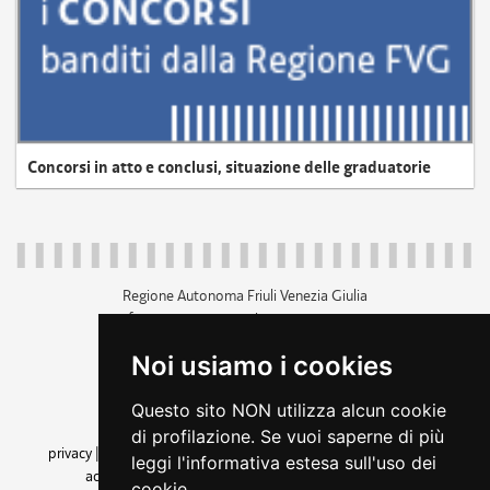
Concorsi in atto e conclusi, situazione delle graduatorie
Regione Autonoma Friuli Venezia Giulia
c.f. 80014930327; p.iva 00526040324
piazza Unità d'Italia 1 Trieste
Noi usiamo i cookies
+39 040 3771111
regione.friuliveneziagiulia@certregione.fvg.it
Questo sito NON utilizza alcun cookie
amministrazione trasparente
di profilazione. Se vuoi saperne di più
privacy
|
cookie
|
note legali
|
accessibilità
|
rss
|
dichiarazione di
leggi l'informativa estesa sull'uso dei
accessibilità
|
feedback
|
cambio preferenze cookie
cookie.