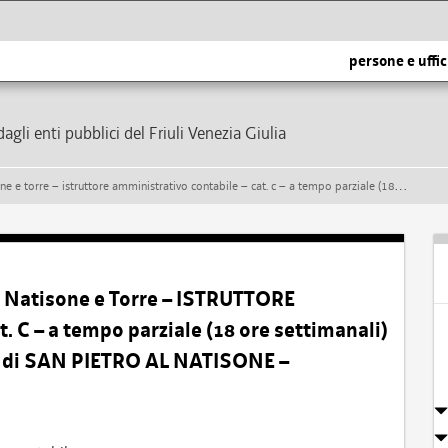
persone e uffic
dagli enti pubblici del Friuli Venezia Giulia
tabile – cat. c – a tempo parziale (18 ore settimanali) e indeterminato – presso il comune di san pietro al natisone – formazione di una graduatoria
 Natisone e Torre – ISTRUTTORE
 – a tempo parziale (18 ore settimanali)
e di SAN PIETRO AL NATISONE –