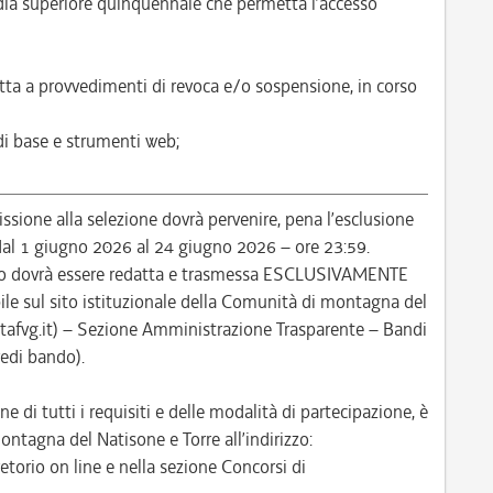
ia superiore quinquennale che permetta l’accesso
tta a provvedimenti di revoca e/o sospensione, in corso
 di base e strumenti web;
ione alla selezione dovrà pervenire, pena l’esclusione
: dal 1 giugno 2026 al 24 giugno 2026 – ore 23:59.
so dovrà essere redatta e trasmessa ESCLUSIVAMENTE
le sul sito istituzionale della Comunità di montagna del
itafvg.it) – Sezione Amministrazione Trasparente – Bandi
vedi bando).
ne di tutti i requisiti e delle modalità di partecipazione, è
ontagna del Natisone e Torre all’indirizzo:
etorio on line e nella sezione Concorsi di