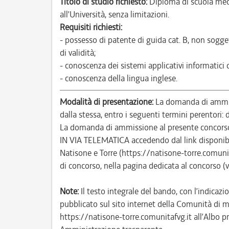
Titolo di studio richiesto:
Diploma di scuola med
all’Università, senza limitazioni.
Requisiti richiesti:
- possesso di patente di guida cat. B, non sogge
di validità;
- conoscenza dei sistemi applicativi informatici
- conoscenza della lingua inglese.
Modalità di presentazione:
La domanda di ammiss
dalla stessa, entro i seguenti termini perentori
La domanda di ammissione al presente concor
IN VIA TELEMATICA accedendo dal link disponibi
Natisone e Torre (https://natisone-torre.comun
di concorso, nella pagina dedicata al concorso (
Note:
Il testo integrale del bando, con l’indicazio
pubblicato sul sito internet della Comunità di m
https://natisone-torre.comunitafvg.it all’Albo pr