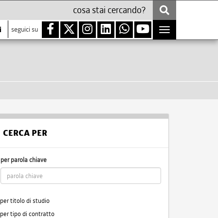
i
seguici su
Toggle
navigation
CERCA PER
per parola chiave
per titolo di studio
per tipo di contratto