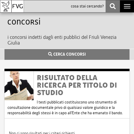
Togg
navi
Concorsi
i concorsi indetti dagli enti pubblici del Friuli Venezia
Giulia
CERCA CONCORSI
RISULTATO DELLA
RICERCA PER TITOLO DI
STUDIO
I testi pubblicati costituiscono uno strumento di
consultazione documentale privo di qualsiasi valore giuridico e la
responsabilità degli stessi è in capo all'Ente che ha emanato il bando.
Non ci sono risultati per i criteri richiesti.