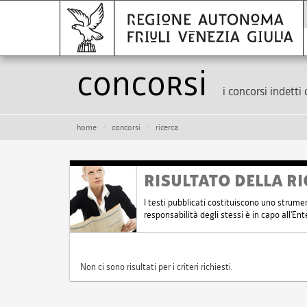
Concorsi
i concorsi indetti 
home
concorsi
ricerca
RISULTATO DELLA RI
I testi pubblicati costituiscono uno strume
responsabilità degli stessi è in capo all'E
Non ci sono risultati per i criteri richiesti.