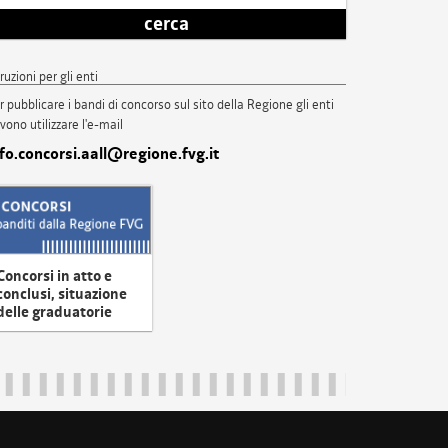
cerca
truzioni per gli enti
r pubblicare i bandi di concorso sul sito della Regione gli enti
vono utilizzare l'e-mail
nfo.concorsi.aall@regione.fvg.it
Concorsi in atto e
conclusi, situazione
delle graduatorie
uliveneziagiulia@certregione.fvg.it