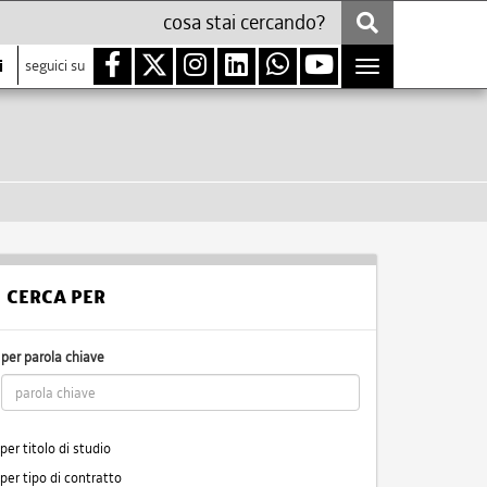
i
seguici su
Toggle
navigation
CERCA PER
per parola chiave
per titolo di studio
per tipo di contratto