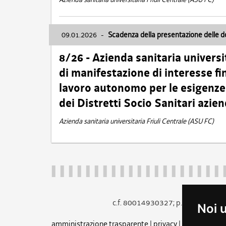
09.01.2026
-
Scadenza della presentazione delle 
8/26 - Azienda sanitaria universi
di manifestazione di interesse fin
lavoro autonomo per le esigenze 
dei Distretti Socio Sanitari azien
Azienda sanitaria universitaria Friuli Centrale (ASU FC)
c.f. 80014930327; p.iva 005260
Noi 
amministrazione trasparente
|
privacy
|
cookie
|
note 