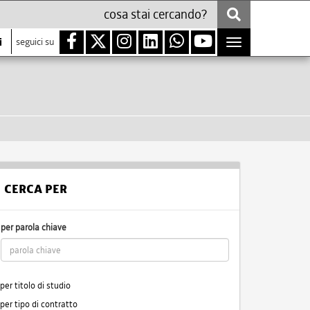
i
seguici su
Toggle
navigation
CERCA PER
per parola chiave
per titolo di studio
per tipo di contratto