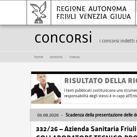
Concorsi
i concorsi indetti 
home
concorsi
ricerca
RISULTATO DELLA RI
I testi pubblicati costituiscono uno strume
responsabilità degli stessi è in capo all'E
05.08.2026
-
Scadenza della presentazione delle 
332/26 – Azienda Sanitaria Friul