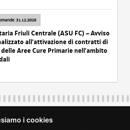
domande: 31.12.2026
taria Friuli Centrale (ASU FC) – Avviso
alizzato all’attivazione di contratti di
delle Aree Cure Primarie nell’ambito
dali
Regione Autonoma Friuli Venezia Giulia
40324
|
piazza Unità d'Italia 1 Trieste
|
+39 040 3771111
|
regione.fri
usiamo i cookies
legali
|
accessibilità
|
rss
|
dichiarazione di accessibilità
|
feedback
|
c