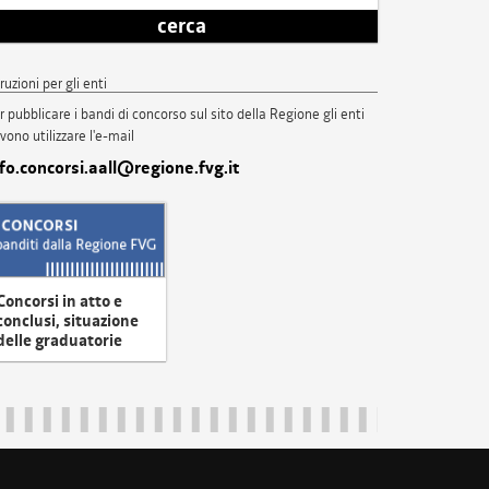
cerca
truzioni per gli enti
r pubblicare i bandi di concorso sul sito della Regione gli enti
vono utilizzare l'e-mail
nfo.concorsi.aall@regione.fvg.it
Concorsi in atto e
conclusi, situazione
delle graduatorie
uliveneziagiulia@certregione.fvg.it