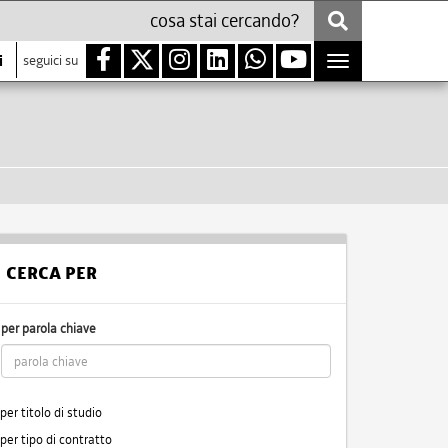
i
seguici su
Toggle
navigation
CERCA PER
per parola chiave
per titolo di studio
per tipo di contratto