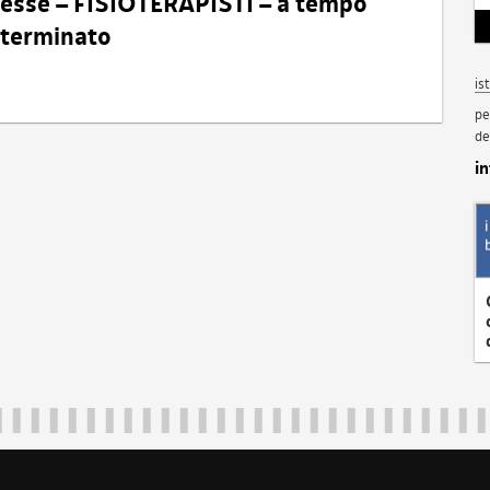
eresse – FISIOTERAPISTI – a tempo
determinato
is
pe
de
i
Regione Autonoma Friuli Venezia Giulia
40324
|
piazza Unità d'Italia 1 Trieste
|
+39 040 3771111
|
regione.fri