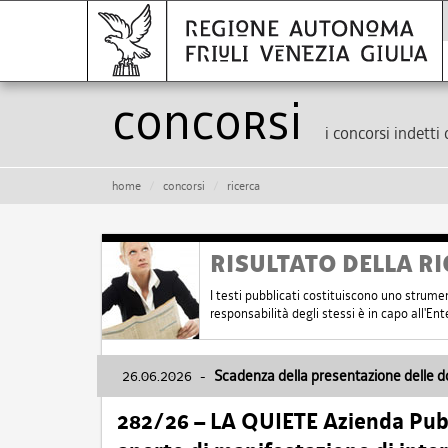
Concorsi
i concorsi indetti 
home
concorsi
ricerca
RISULTATO DELLA RI
I testi pubblicati costituiscono uno strume
responsabilità degli stessi è in capo all'E
26.06.2026
-
Scadenza della presentazione delle 
282/26 – LA QUIETE Azienda Pubbl