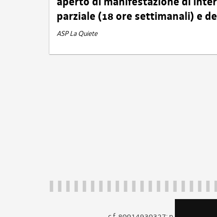
aperto di manifestazione di int
parziale (18 ore settimanali) e 
ASP La Quiete
c.f. 80014930327; p.iva 005260