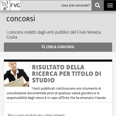
Togg
navi
Concorsi
i concorsi indetti dagli enti pubblici del Friuli Venezia
Giulia
CERCA CONCORSI
RISULTATO DELLA
RICERCA PER TITOLO DI
STUDIO
I testi pubblicati costituiscono uno strumento di
consultazione documentale privo di qualsiasi valore giuridico e la
responsabilità degli stessi è in capo all'Ente che ha emanato il bando.
Non ci sono risultati per i criteri richiesti.