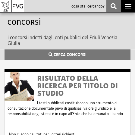
Togg
navi
Concorsi
i concorsi indetti dagli enti pubblici del Friuli Venezia
Giulia
CERCA CONCORSI
RISULTATO DELLA
RICERCA PER TITOLO DI
STUDIO
I testi pubblicati costituiscono uno strumento di
consultazione documentale privo di qualsiasi valore giuridico e la
responsabilità degli stessi è in capo all'Ente che ha emanato il bando.
Non ci sono risultati per i criteri richiesti.