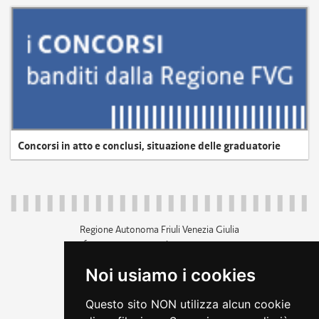
Concorsi in atto e conclusi, situazione delle graduatorie
Regione Autonoma Friuli Venezia Giulia
c.f. 80014930327; p.iva 00526040324
piazza Unità d'Italia 1 Trieste
Noi usiamo i cookies
+39 040 3771111
regione.friuliveneziagiulia@certregione.fvg.it
Questo sito NON utilizza alcun cookie
amministrazione trasparente