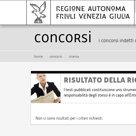
Concorsi
i concorsi indetti 
home
concorsi
ricerca
RISULTATO DELLA RI
I testi pubblicati costituiscono uno strume
responsabilità degli stessi è in capo all'E
Non ci sono risultati per i criteri richiesti.