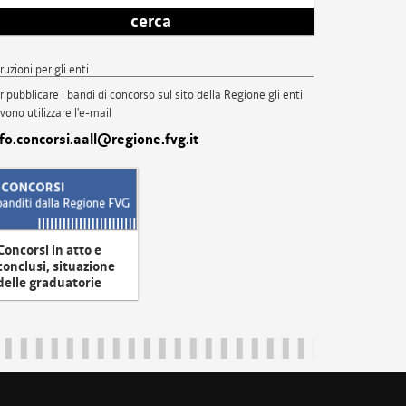
cerca
truzioni per gli enti
r pubblicare i bandi di concorso sul sito della Regione gli enti
vono utilizzare l'e-mail
nfo.concorsi.aall@regione.fvg.it
Concorsi in atto e
conclusi, situazione
delle graduatorie
uliveneziagiulia@certregione.fvg.it