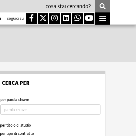
i
seguici su
Toggle
navigation
CERCA PER
per parola chiave
per titolo di studio
per tipo di contratto