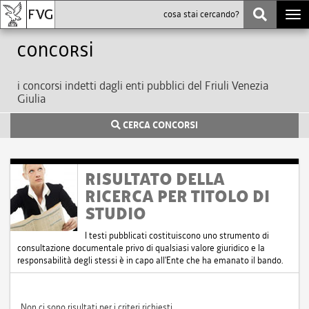
Togg
navi
Concorsi
i concorsi indetti dagli enti pubblici del Friuli Venezia
Giulia
CERCA CONCORSI
RISULTATO DELLA
RICERCA PER TITOLO DI
STUDIO
I testi pubblicati costituiscono uno strumento di
consultazione documentale privo di qualsiasi valore giuridico e la
responsabilità degli stessi è in capo all'Ente che ha emanato il bando.
Non ci sono risultati per i criteri richiesti.