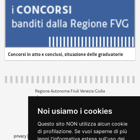
Concorsi in atto e conclusi, situazione delle graduatorie
Regione Autonoma Friuli Venezia Giulia
c.f. 80014930327; p.iva 00526040324
piazza Unità d'Italia 1 Trieste
Noi usiamo i cookies
+39 040 3771111
regione.friuliveneziagiulia@certregione.fvg.it
Questo sito NON utilizza alcun cookie
amministrazione trasparente
di profilazione. Se vuoi saperne di più
privacy
|
cookie
|
note legali
|
accessibilità
|
rss
|
dichiarazione di
leggi l'informativa estesa sull'uso dei