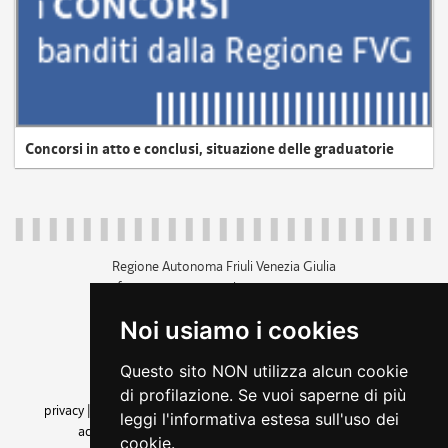
Concorsi in atto e conclusi, situazione delle graduatorie
Regione Autonoma Friuli Venezia Giulia
c.f. 80014930327; p.iva 00526040324
piazza Unità d'Italia 1 Trieste
Noi usiamo i cookies
+39 040 3771111
regione.friuliveneziagiulia@certregione.fvg.it
Questo sito NON utilizza alcun cookie
amministrazione trasparente
di profilazione. Se vuoi saperne di più
privacy
|
cookie
|
note legali
|
accessibilità
|
rss
|
dichiarazione di
leggi l'informativa estesa sull'uso dei
accessibilità
|
feedback
|
cambio preferenze cookie
cookie.