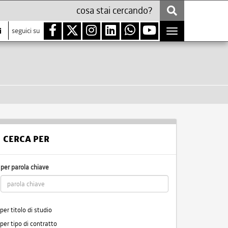
i
seguici su
Toggle
navigation
CERCA PER
per parola chiave
per titolo di studio
per tipo di contratto