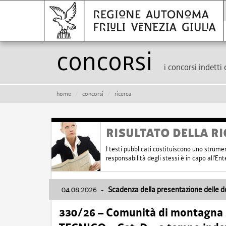
Concorsi
i concorsi indetti 
home
concorsi
ricerca
RISULTATO DELLA RI
I testi pubblicati costituiscono uno strume
responsabilità degli stessi è in capo all'E
04.08.2026
-
Scadenza della presentazione delle 
330/26 – Comunità di montagna