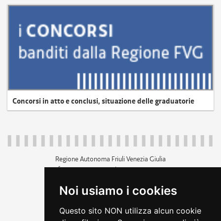
Concorsi in atto e conclusi, situazione delle graduatorie
Regione Autonoma Friuli Venezia Giulia
c.f. 80014930327; p.iva 00526040324
piazza Unità d'Italia 1 Trieste
Noi usiamo i cookies
+39 040 3771111
regione.friuliveneziagiulia@certregione.fvg.it
Questo sito NON utilizza alcun cookie
amministrazione trasparente