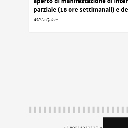
aperto di manifestazione di int
parziale (18 ore settimanali) e 
ASP La Quiete
c.f. 80014930327; p.iva 005260