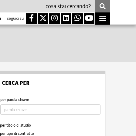
i
seguici su
Toggle
navigation
CERCA PER
per parola chiave
per titolo di studio
per tipo di contratto