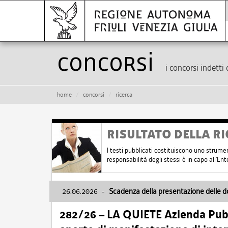
Concorsi
i concorsi indetti 
home
concorsi
ricerca
RISULTATO DELLA RI
I testi pubblicati costituiscono uno strume
responsabilità degli stessi è in capo all'E
26.06.2026
-
Scadenza della presentazione delle 
282/26 – LA QUIETE Azienda Pubbl