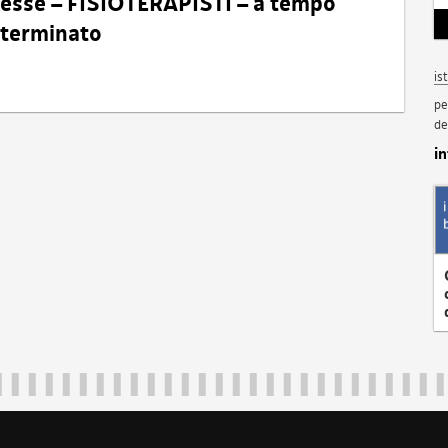
eresse – FISIOTERAPISTI – a tempo
determinato
is
pe
de
i
Regione Autonoma Friuli Venezia Giulia
40324
|
piazza Unità d'Italia 1 Trieste
|
+39 040 3771111
|
regione.fri