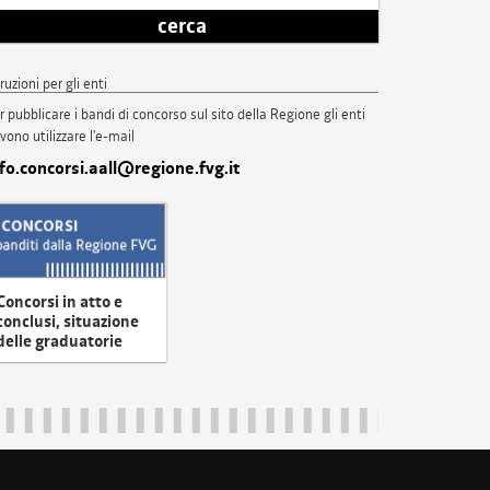
cerca
truzioni per gli enti
r pubblicare i bandi di concorso sul sito della Regione gli enti
vono utilizzare l'e-mail
nfo.concorsi.aall@regione.fvg.it
Concorsi in atto e
conclusi, situazione
delle graduatorie
uliveneziagiulia@certregione.fvg.it