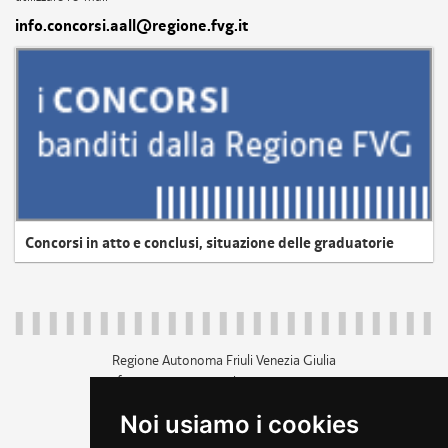
info.concorsi.aall@regione.fvg.it
Concorsi in atto e conclusi, situazione delle graduatorie
Regione Autonoma Friuli Venezia Giulia
c.f. 80014930327; p.iva 00526040324
piazza Unità d'Italia 1 Trieste
Noi usiamo i cookies
+39 040 3771111
regione.friuliveneziagiulia@certregione.fvg.it