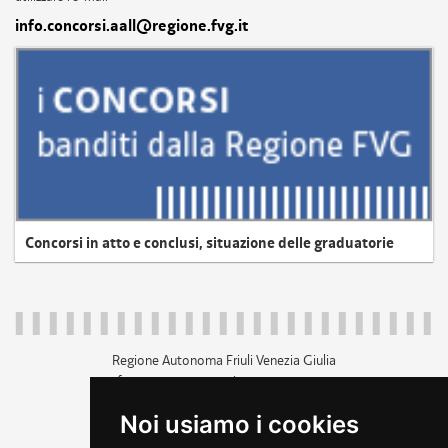
info.concorsi.aall@regione.fvg.it
Concorsi in atto e conclusi, situazione delle graduatorie
Regione Autonoma Friuli Venezia Giulia
c.f. 80014930327; p.iva 00526040324
piazza Unità d'Italia 1 Trieste
Noi usiamo i cookies
+39 040 3771111
regione.friuliveneziagiulia@certregione.fvg.it