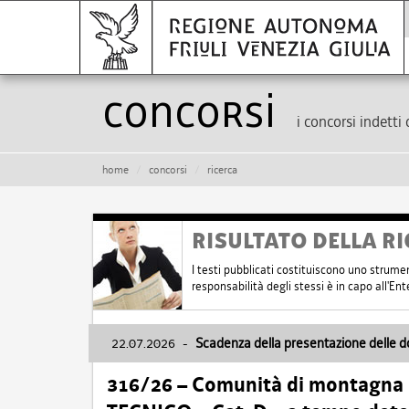
Concorsi
i concorsi indetti 
home
concorsi
ricerca
RISULTATO DELLA RI
I testi pubblicati costituiscono uno strume
responsabilità degli stessi è in capo all'E
22.07.2026
-
Scadenza della presentazione delle 
316/26 – Comunità di montagna