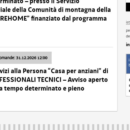
minato – presso il Servizio
oriale della Comunità di montagna della
o “REHOME” finanziato dal programma
is
pe
de
i
domande: 31.12.2026 12:00
izi alla Persona “Casa per anziani” di
ROFESSIONALI TECNICI – Avviso aperto
 a tempo determinato e pieno