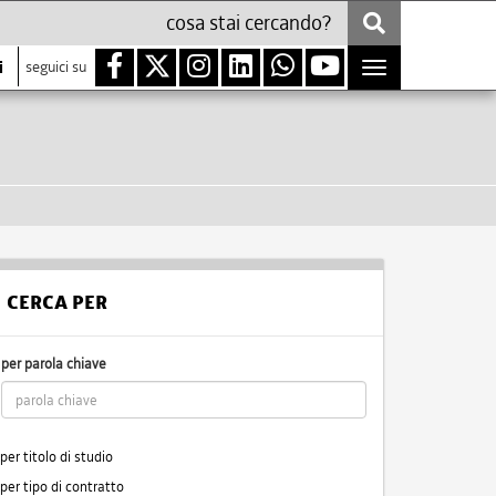
i
seguici su
Toggle
navigation
CERCA PER
per parola chiave
per titolo di studio
per tipo di contratto