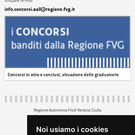
utilizzare l'e-mail
info.concorsi.aall@regione.fvg.it
Concorsi in atto e conclusi, situazione delle graduatorie
Regione Autonoma Friuli Venezia Giulia
c.f. 80014930327; p.iva 00526040324
piazza Unità d'Italia 1 Trieste
Noi usiamo i cookies
+39 040 3771111