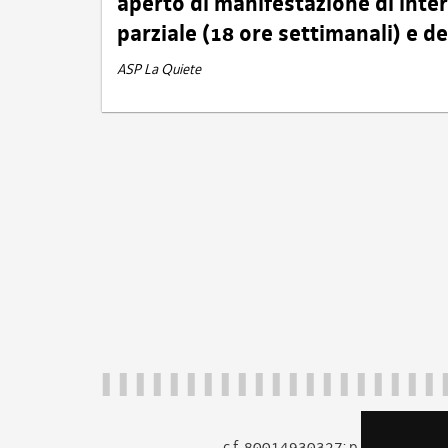
aperto di manifestazione di int
parziale (18 ore settimanali) e 
ASP La Quiete
c.f. 80014930327; p.iva 005260