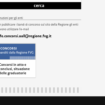
cerca
truzioni per gli enti
r pubblicare i bandi di concorso sul sito della Regione gli enti
vono utilizzare l'e-mail
nfo.concorsi.aall@regione.fvg.it
Concorsi in atto e
conclusi, situazione
delle graduatorie
uliveneziagiulia@certregione.fvg.it