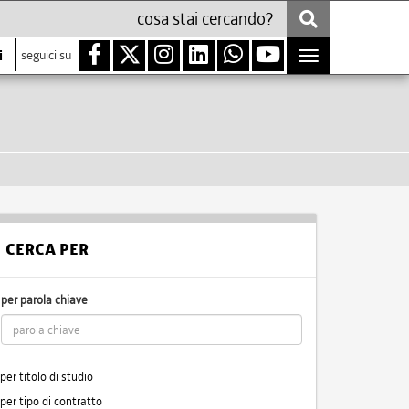
i
seguici su
Toggle
navigation
CERCA PER
per parola chiave
per titolo di studio
per tipo di contratto