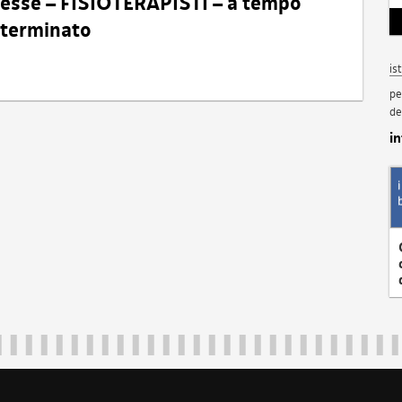
eresse – FISIOTERAPISTI – a tempo
determinato
is
pe
de
i
Regione Autonoma Friuli Venezia Giulia
40324
|
piazza Unità d'Italia 1 Trieste
|
+39 040 3771111
|
regione.fri