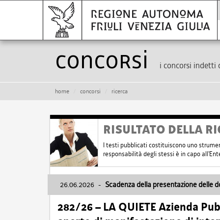
Concorsi
i concorsi indetti 
home
concorsi
ricerca
RISULTATO DELLA RI
I testi pubblicati costituiscono uno strume
responsabilità degli stessi è in capo all'E
26.06.2026
-
Scadenza della presentazione delle 
282/26 – LA QUIETE Azienda Pubbl