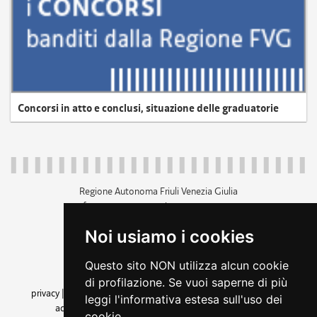
Concorsi in atto e conclusi, situazione delle graduatorie
Regione Autonoma Friuli Venezia Giulia
c.f. 80014930327; p.iva 00526040324
piazza Unità d'Italia 1 Trieste
Noi usiamo i cookies
+39 040 3771111
regione.friuliveneziagiulia@certregione.fvg.it
Questo sito NON utilizza alcun cookie
amministrazione trasparente
di profilazione. Se vuoi saperne di più
privacy
|
cookie
|
note legali
|
accessibilità
|
rss
|
dichiarazione di
leggi l'informativa estesa sull'uso dei
accessibilità
|
feedback
|
cambio preferenze cookie
cookie.