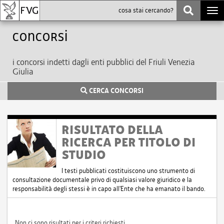
Togg
navi
Concorsi
i concorsi indetti dagli enti pubblici del Friuli Venezia
Giulia
CERCA CONCORSI
RISULTATO DELLA
RICERCA PER TITOLO DI
STUDIO
I testi pubblicati costituiscono uno strumento di
consultazione documentale privo di qualsiasi valore giuridico e la
responsabilità degli stessi è in capo all'Ente che ha emanato il bando.
Non ci sono risultati per i criteri richiesti.