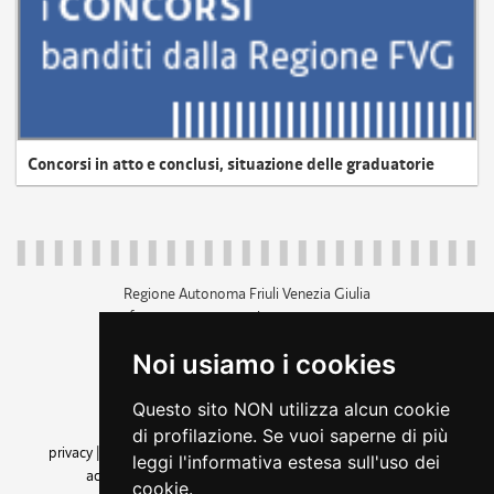
Concorsi in atto e conclusi, situazione delle graduatorie
Regione Autonoma Friuli Venezia Giulia
c.f. 80014930327; p.iva 00526040324
piazza Unità d'Italia 1 Trieste
Noi usiamo i cookies
+39 040 3771111
regione.friuliveneziagiulia@certregione.fvg.it
Questo sito NON utilizza alcun cookie
amministrazione trasparente
di profilazione. Se vuoi saperne di più
privacy
|
cookie
|
note legali
|
accessibilità
|
rss
|
dichiarazione di
leggi l'informativa estesa sull'uso dei
accessibilità
|
feedback
|
cambio preferenze cookie
cookie.