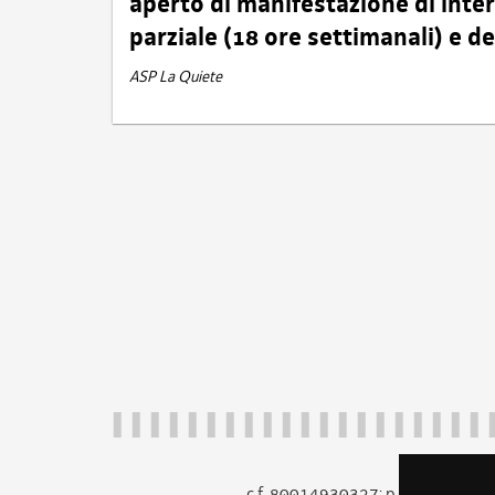
aperto di manifestazione di int
parziale (18 ore settimanali) e 
ASP La Quiete
c.f. 80014930327; p.iva 005260