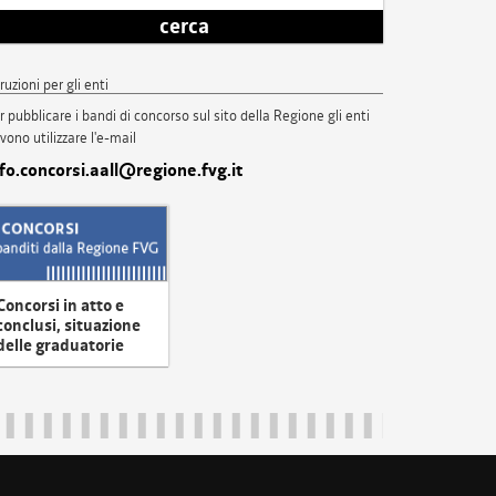
cerca
truzioni per gli enti
r pubblicare i bandi di concorso sul sito della Regione gli enti
vono utilizzare l'e-mail
nfo.concorsi.aall@regione.fvg.it
Concorsi in atto e
conclusi, situazione
delle graduatorie
uliveneziagiulia@certregione.fvg.it