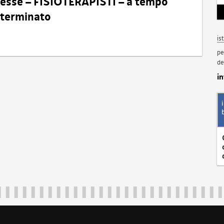
eresse – FISIOTERAPISTI – a tempo
determinato
is
pe
de
i
Regione Autonoma Friuli Venezia Giulia
40324
|
piazza Unità d'Italia 1 Trieste
|
+39 040 3771111
|
regione.fri