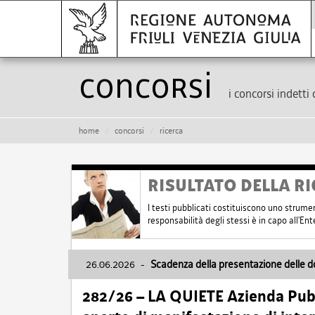
Concorsi
i concorsi indetti 
home
concorsi
ricerca
RISULTATO DELLA RI
I testi pubblicati costituiscono uno strume
responsabilità degli stessi è in capo all'E
26.06.2026
-
Scadenza della presentazione delle 
282/26 – LA QUIETE Azienda Pubbl