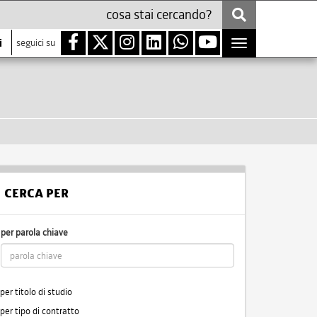
i
seguici su
Toggle
navigation
CERCA PER
per parola chiave
per titolo di studio
per tipo di contratto