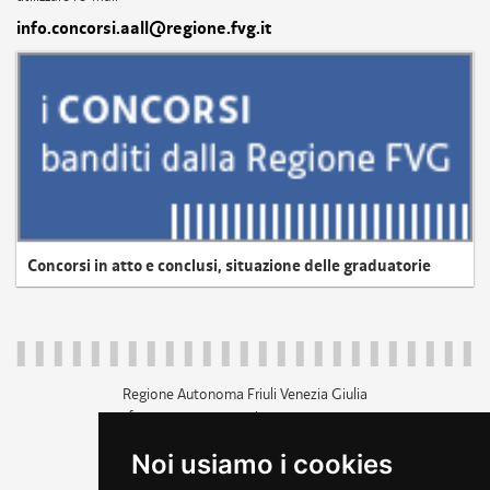
info.concorsi.aall@regione.fvg.it
Concorsi in atto e conclusi, situazione delle graduatorie
Regione Autonoma Friuli Venezia Giulia
c.f. 80014930327; p.iva 00526040324
piazza Unità d'Italia 1 Trieste
Noi usiamo i cookies
+39 040 3771111
regione.friuliveneziagiulia@certregione.fvg.it