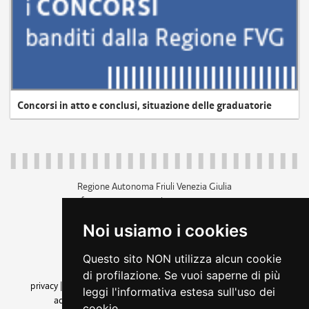
Concorsi in atto e conclusi, situazione delle graduatorie
Regione Autonoma Friuli Venezia Giulia
c.f. 80014930327; p.iva 00526040324
piazza Unità d'Italia 1 Trieste
Noi usiamo i cookies
+39 040 3771111
regione.friuliveneziagiulia@certregione.fvg.it
Questo sito NON utilizza alcun cookie
amministrazione trasparente
di profilazione. Se vuoi saperne di più
privacy
|
cookie
|
note legali
|
accessibilità
|
rss
|
dichiarazione di
leggi l'informativa estesa sull'uso dei
accessibilità
|
feedback
|
cambio preferenze cookie
cookie.