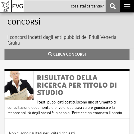
Togg
navi
Concorsi
i concorsi indetti dagli enti pubblici del Friuli Venezia
Giulia
CERCA CONCORSI
RISULTATO DELLA
RICERCA PER TITOLO DI
STUDIO
I testi pubblicati costituiscono uno strumento di
consultazione documentale privo di qualsiasi valore giuridico e la
responsabilità degli stessi è in capo all'Ente che ha emanato il bando.
Non ci sono risultati per i criteri richiesti.