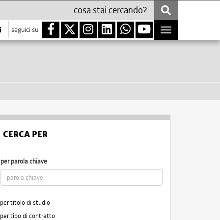
i
seguici su
Toggle
navigation
CERCA PER
per parola chiave
per titolo di studio
per tipo di contratto