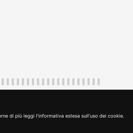
uliveneziagiulia@certregione.fvg.it
ambio preferenze cookie
|
loginFVG
ne di più leggi l'informativa estesa sull'uso dei cookie.
seguici su