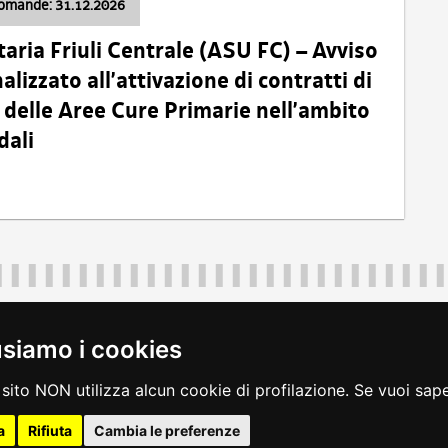
domande: 31.12.2026
taria Friuli Centrale (ASU FC) – Avviso
alizzato all’attivazione di contratti di
delle Aree Cure Primarie nell’ambito
dali
Regione Autonoma Friuli Venezia Giulia
40324
|
piazza Unità d'Italia 1 Trieste
|
+39 040 3771111
|
regione.fri
usiamo i cookies
legali
|
accessibilità
|
rss
|
dichiarazione di accessibilità
|
feedback
|
c
sito NON utilizza alcun cookie di profilazione. Se vuoi saper
a
Rifiuta
Cambia le preferenze