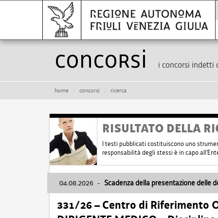
Concorsi
i concorsi indetti 
home
concorsi
ricerca
RISULTATO DELLA RI
I testi pubblicati costituiscono uno strume
responsabilità degli stessi è in capo all'E
04.08.2026
-
Scadenza della presentazione delle 
331/26 – Centro di Riferimento 