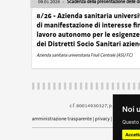
09.01.2026
-
Scadenza della presentazione delle 
8/26 - Azienda sanitaria universi
di manifestazione di interesse fin
lavoro autonomo per le esigenze 
dei Distretti Socio Sanitari azien
Azienda sanitaria universitaria Friuli Centrale (ASU FC)
c.f. 80014930327; p.iva 005260
Noi 
amministrazione trasparente
|
privacy
|
cookie
|
note 
Questo 
Accett