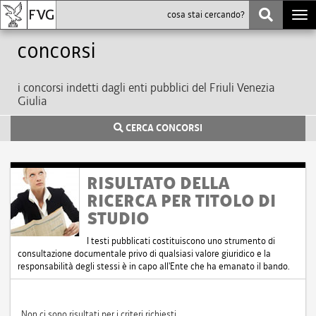
Togg
navi
Concorsi
i concorsi indetti dagli enti pubblici del Friuli Venezia
Giulia
CERCA CONCORSI
RISULTATO DELLA
RICERCA PER TITOLO DI
STUDIO
I testi pubblicati costituiscono uno strumento di
consultazione documentale privo di qualsiasi valore giuridico e la
responsabilità degli stessi è in capo all'Ente che ha emanato il bando.
Non ci sono risultati per i criteri richiesti.