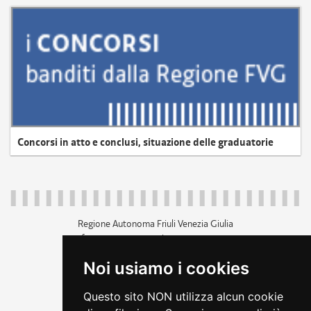
Concorsi in atto e conclusi, situazione delle graduatorie
Regione Autonoma Friuli Venezia Giulia
c.f. 80014930327; p.iva 00526040324
piazza Unità d'Italia 1 Trieste
Noi usiamo i cookies
+39 040 3771111
regione.friuliveneziagiulia@certregione.fvg.it
Questo sito NON utilizza alcun cookie
amministrazione trasparente