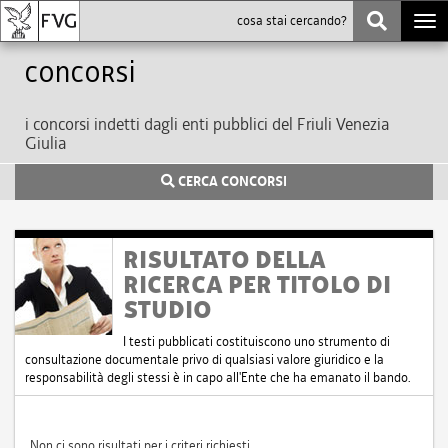
Togg
navi
Concorsi
i concorsi indetti dagli enti pubblici del Friuli Venezia
Giulia
CERCA CONCORSI
RISULTATO DELLA
RICERCA PER TITOLO DI
STUDIO
I testi pubblicati costituiscono uno strumento di
consultazione documentale privo di qualsiasi valore giuridico e la
responsabilità degli stessi è in capo all'Ente che ha emanato il bando.
Non ci sono risultati per i criteri richiesti.