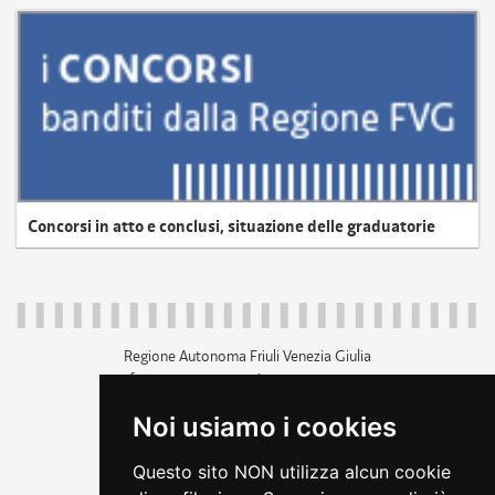
Concorsi in atto e conclusi, situazione delle graduatorie
Regione Autonoma Friuli Venezia Giulia
c.f. 80014930327; p.iva 00526040324
piazza Unità d'Italia 1 Trieste
Noi usiamo i cookies
+39 040 3771111
regione.friuliveneziagiulia@certregione.fvg.it
Questo sito NON utilizza alcun cookie
amministrazione trasparente