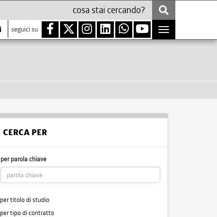
i
seguici su
Toggle
navigation
CERCA PER
per parola chiave
per titolo di studio
per tipo di contratto