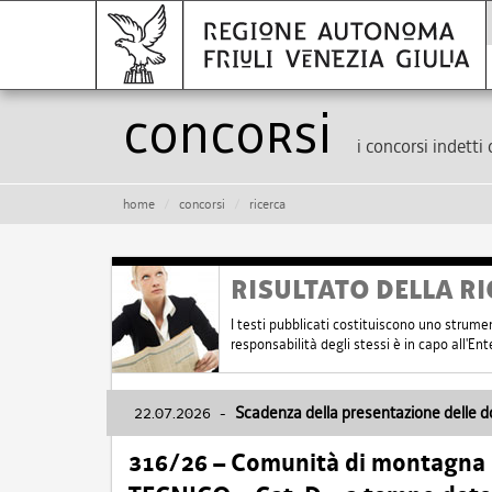
Concorsi
i concorsi indetti 
home
concorsi
ricerca
RISULTATO DELLA RI
I testi pubblicati costituiscono uno strume
responsabilità degli stessi è in capo all'E
22.07.2026
-
Scadenza della presentazione delle 
316/26 – Comunità di montagna