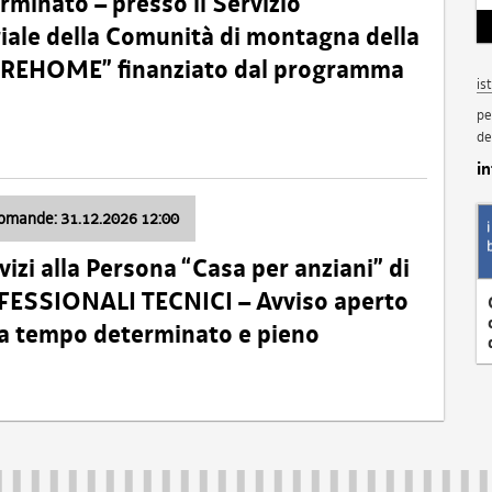
minato – presso il Servizio
oriale della Comunità di montagna della
o “REHOME” finanziato dal programma
is
pe
de
i
domande: 31.12.2026 12:00
izi alla Persona “Casa per anziani” di
ROFESSIONALI TECNICI – Avviso aperto
 a tempo determinato e pieno