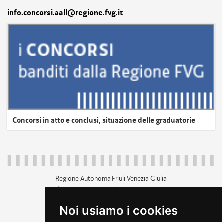
info.concorsi.aall@regione.fvg.it
Concorsi in atto e conclusi, situazione delle graduatorie
Regione Autonoma Friuli Venezia Giulia
c.f. 80014930327; p.iva 00526040324
piazza Unità d'Italia 1 Trieste
Noi usiamo i cookies
+39 040 3771111
regione.friuliveneziagiulia@certregione.fvg.it