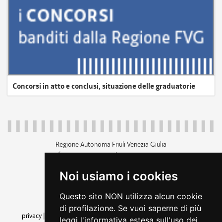
Concorsi in atto e conclusi, situazione delle graduatorie
Regione Autonoma Friuli Venezia Giulia
c.f. 80014930327; p.iva 00526040324
piazza Unità d'Italia 1 Trieste
Noi usiamo i cookies
+39 040 3771111
regione.friuliveneziagiulia@certregione.fvg.it
Questo sito NON utilizza alcun cookie
amministrazione trasparente
di profilazione. Se vuoi saperne di più
privacy
|
cookie
|
note legali
|
accessibilità
|
rss
|
dichiarazione di
leggi l'informativa estesa sull'uso dei