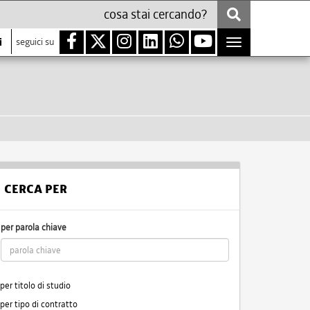
i
seguici su
Toggle
navigation
CERCA PER
per parola chiave
per titolo di studio
per tipo di contratto