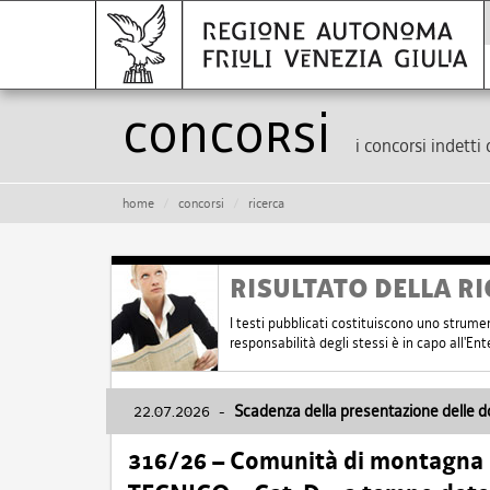
Concorsi
i concorsi indetti 
home
concorsi
ricerca
RISULTATO DELLA RI
I testi pubblicati costituiscono uno strume
responsabilità degli stessi è in capo all'E
22.07.2026
-
Scadenza della presentazione delle 
316/26 – Comunità di montagna