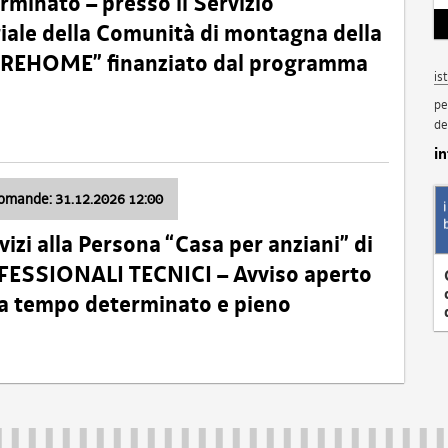
minato – presso il Servizio
oriale della Comunità di montagna della
o “REHOME” finanziato dal programma
is
pe
de
i
domande: 31.12.2026 12:00
izi alla Persona “Casa per anziani” di
ROFESSIONALI TECNICI – Avviso aperto
 a tempo determinato e pieno