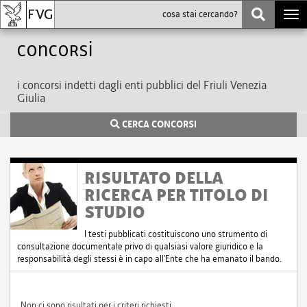
Togg
navi
Concorsi
i concorsi indetti dagli enti pubblici del Friuli Venezia
Giulia
CERCA CONCORSI
RISULTATO DELLA
RICERCA PER TITOLO DI
STUDIO
I testi pubblicati costituiscono uno strumento di
consultazione documentale privo di qualsiasi valore giuridico e la
responsabilità degli stessi è in capo all'Ente che ha emanato il bando.
Non ci sono risultati per i criteri richiesti.