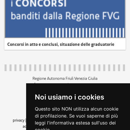
Concorsi in atto e conclusi, situazione delle graduatorie
Regione Autonoma Friuli Venezia Giulia
c.f. 80014930327; p.iva 00526040324
piazza Unità d'Italia 1 Trieste
Noi usiamo i cookies
+39 040 3771111
regione.friuliveneziagiulia@certregione.fvg.it
Questo sito NON utilizza alcun cookie
amministrazione trasparente
di profilazione. Se vuoi saperne di più
privacy
|
cookie
|
note legali
|
accessibilità
|
rss
|
dichiarazione di
leggi l'informativa estesa sull'uso dei
accessibilità
|
feedback
|
cambio preferenze cookie
cookie.