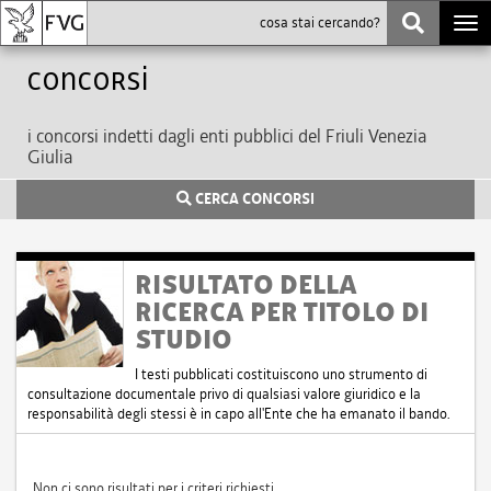
Togg
navi
Concorsi
i concorsi indetti dagli enti pubblici del Friuli Venezia
Giulia
CERCA CONCORSI
RISULTATO DELLA
RICERCA PER TITOLO DI
STUDIO
I testi pubblicati costituiscono uno strumento di
consultazione documentale privo di qualsiasi valore giuridico e la
responsabilità degli stessi è in capo all'Ente che ha emanato il bando.
Non ci sono risultati per i criteri richiesti.